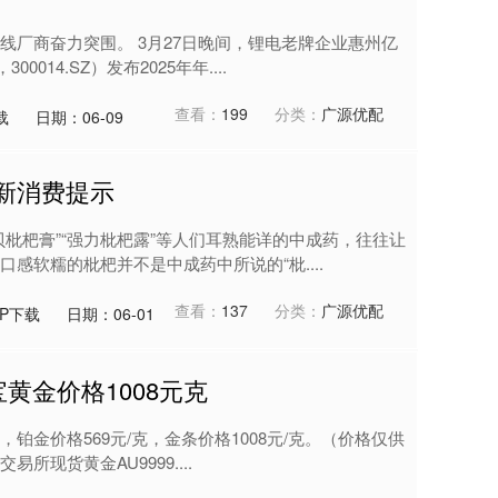
线厂商奋力突围。 3月27日晚间，锂电老牌企业惠州亿
014.SZ）发布2025年年....
查看：
199
分类：
广源优配
载
日期：06-09
新消费提示
枇杷膏”“强力枇杷露”等人们耳熟能详的中成药，往往让
感软糯的枇杷并不是中成药中所说的“枇....
查看：
137
分类：
广源优配
P下载
日期：06-01
宝黄金价格1008元克
克，铂金价格569元/克，金条价格1008元/克。（价格仅供
现货黄金AU9999....