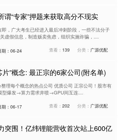
或所谓“专家”押题来获取高分不现实
考在即，广大考生已经进入最后冲刺阶段，一些不法分子
虚假信息，制造贩卖焦虑，组织实施诈骗，....
查看：
139
分类：
广源优配
日期：06-24
芯片”概念: 最正宗的6家公司(附名单)
心整理每个概念的热点公司 优质公司 正宗公司！股市有
型爆发→算力需求井喷→GPU间互连....
查看：
202
分类：
广源优配
日期：06-17
力突围！亿纬锂能营收首次站上600亿