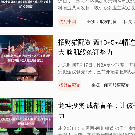
近日，一场公益环保徒步活动在重庆北
科物业共同发起，吸引众多业主家庭以“社
优配中国
来源：股权配资
日期：
招财猫配资 轰13+5+4
大 腹肌线条证努力
北京时间7月17日，NBA夏季联赛，开
完掘金仅领先2分，三节开拓者扭转战局
招财猫配资
来源：闻喜股票配资
龙坤投资 成都青羊：让
力
本文转自：人民网-四川频道 孩子们参
金啊！”日前，在成都蜀锦织绣博物馆内，