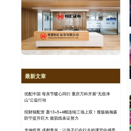
最新文章
优配中国 母亲节暖心同行 重庆万科开展“无痕净
山”公益行动
招财猫配资 轰13+5+4帽连续三场上双！瘦版杨瀚森
防守提升巨大 腹肌线条证努力
龙坤投资 成都青羊：让孩子们在行走的课堂中感受