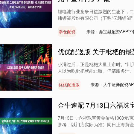
锂电池行业竞争日益激烈的生态下，二
纬锂能股份有限公司（下称“亿纬锂能”，300
泰仓配资
来源：鼎宝融配资APP下
优优配送版 关于枇杷的最
小满过后，正是枇杷大量上市时。“川贝
人以为吃枇杷就能止咳。但清甜多汁、口
优优配送版
来源：大牛证券配资AP
金牛速配 7月13日六福珠
7月13日，六福珠宝黄金价格1008元/
参考，以门店实际为准）同日上海黄金交易所