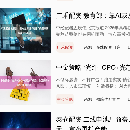
广禾配资 教育部：靠AI
中经记者孟庆伟北京报道 2026年高
受利益驱使也在伺机而动，散布高考相关
广禾配资
来源：在线配资门户
中金策略 “光纤+CPO+光
不做标题党！不打广告！踏踏实实 精
风险，入市需谨慎 一句话概括： AI大模
中金策略
来源：领航优配官网
泰仓配资 二线电池厂商奋
元，宣布再扩产能