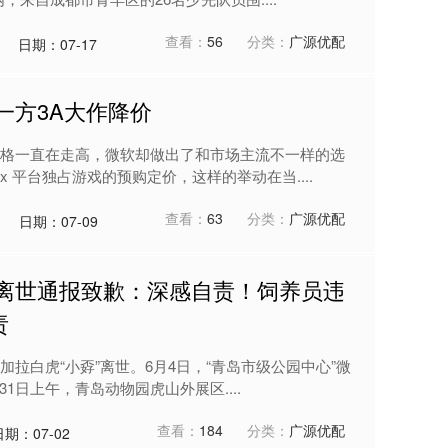
查看：
56
分类：
广源优配
日期：07-17
一方3A大作降价
格一直在走高，微软却做出了和市场主流不一样的选
x 平台独占游戏的预购定价，这样的举动在当....
查看：
63
分类：
广源优配
日期：07-09
虎离世通报致歉：深感自责！饲养员违
责
拉白虎“小孬”离世。6月4日，“青岛市级公园中心”微
31日上午，青岛动物园虎山外展区....
查看：
184
分类：
广源优配
日期：07-02