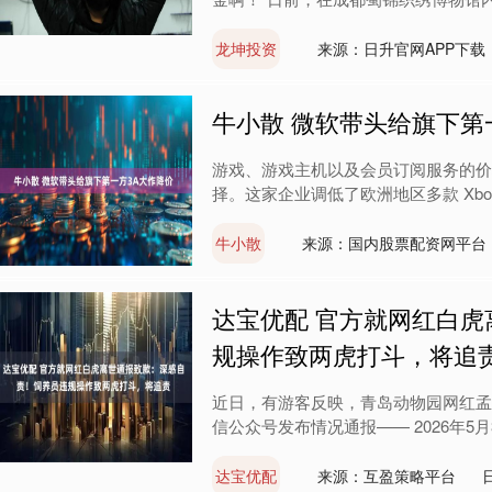
龙坤投资
来源：日升官网APP下载
牛小散 微软带头给旗下第
游戏、游戏主机以及会员订阅服务的价
择。这家企业调低了欧洲地区多款 Xbo
牛小散
来源：国内股票配资网平台
达宝优配 官方就网红白
规操作致两虎打斗，将追
近日，有游客反映，青岛动物园网红孟加
信公众号发布情况通报—— 2026年5月
达宝优配
来源：互盈策略平台