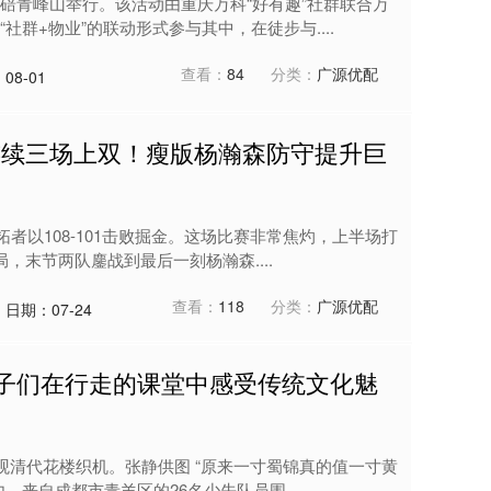
碚青峰山举行。该活动由重庆万科“好有趣”社群联合万
群+物业”的联动形式参与其中，在徒步与....
查看：
84
分类：
广源优配
08-01
帽连续三场上双！瘦版杨瀚森防守提升巨
拓者以108-101击败掘金。这场比赛非常焦灼，上半场打
，末节两队鏖战到最后一刻杨瀚森....
查看：
118
分类：
广源优配
日期：07-24
孩子们在行走的课堂中感受传统文化魅
观清代花楼织机。张静供图 “原来一寸蜀锦真的值一寸黄
来自成都市青羊区的26名少先队员围....