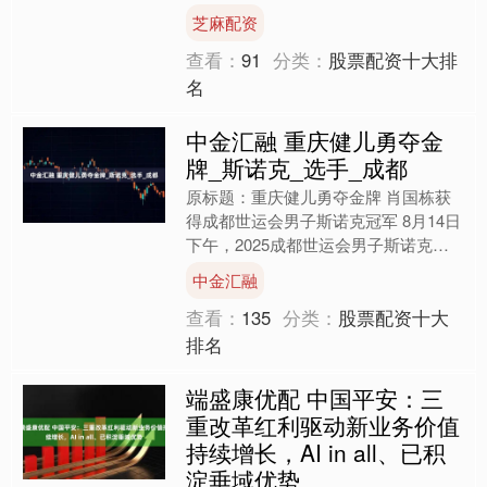
足坠崖受伤被困，随即向郑州消防报警
芝麻配资
求助。 嵩阴风景区位于中....
查看：
91
分类：
股票配资十大排
名
中金汇融 重庆健儿勇夺金
牌_斯诺克_选手_成都
原标题：重庆健儿勇夺金牌 肖国栋获
得成都世运会男子斯诺克冠军 8月14日
下午，2025成都世运会男子斯诺克决
赛在中国民航飞行学院天府校区体育馆
中金汇融
举行。经过三局鏖战....
查看：
135
分类：
股票配资十大
排名
端盛康优配 中国平安：三
重改革红利驱动新业务价值
持续增长，AI in all、已积
淀垂域优势