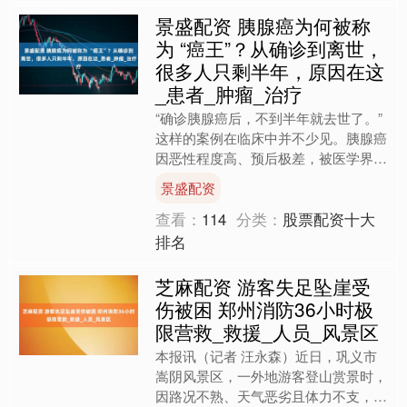
景盛配资 胰腺癌为何被称
为 “癌王”？从确诊到离世，
很多人只剩半年，原因在这
_患者_肿瘤_治疗
“确诊胰腺癌后，不到半年就去世了。”
这样的案例在临床中并不少见。胰腺癌
因恶性程度高、预后极差，被医学界称
为 “癌王”。数据显示，胰腺癌患者整体
景盛配资
5 年生存率不....
查看：
114
分类：
股票配资十大
排名
芝麻配资 游客失足坠崖受
伤被困 郑州消防36小时极
限营救_救援_人员_风景区
本报讯（记者 汪永森）近日，巩义市
嵩阴风景区，一外地游客登山赏景时，
因路况不熟、天气恶劣且体力不支，失