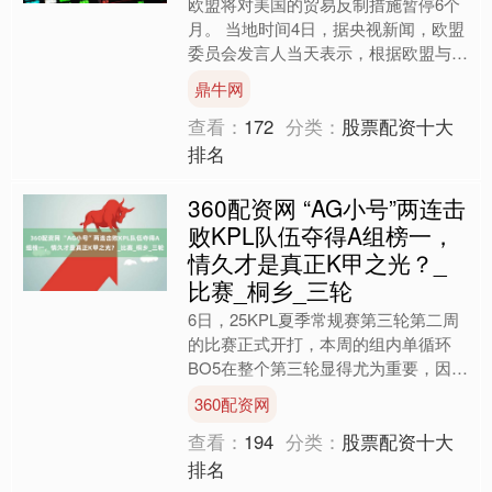
欧盟将对美国的贸易反制措施暂停6个
月。 当地时间4日，据央视新闻，欧盟
委员会发言人当天表示，根据欧盟与美
国达成的协议，欧盟将在6个月内暂停
鼎牛网
实施针对美国关税的两项....
查看：
172
分类：
股票配资十大
排名
360配资网 “AG小号”两连击
败KPL队伍夺得A组榜一，
情久才是真正K甲之光？_
比赛_桐乡_三轮
6日，25KPL夏季常规赛第三轮第二周
的比赛正式开打，本周的组内单循环
BO5在整个第三轮显得尤为重要，因为
上一周比赛S/A两大分组12支队伍均已
360配资网
出战，已获胜的队....
查看：
194
分类：
股票配资十大
排名