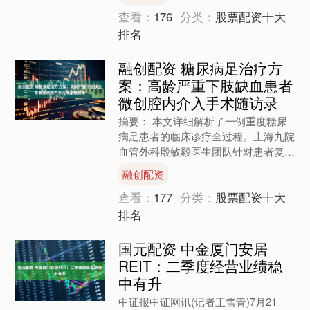
务及....
查看：
176
分类：
股票配资十大
排名
融创配资 糖尿病足治疗方
案：高龄严重下肢缺血患者
微创腔内介入手术随访录
摘要： 本文详细解析了一例重度糖尿
病足患者的临床诊疗全过程。上海九院
血管外科殷敏毅医生团队针对患者复杂
的膝下动脉病变，采用准分子激光斑块
融创配资
消蚀联合药物球囊的微创腔....
查看：
177
分类：
股票配资十大
排名
国元配资 中金厦门安居
REIT：二季度经营业绩稳
中有升
中证报中证网讯(记者王雪青)7月21