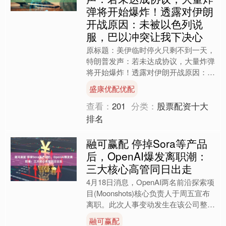
弹将开始爆炸！透露对伊朗
开战原因：未被以色列说
服，巴以冲突让我下决心
原标题：美伊临时停火只剩不到一天，
特朗普发声：若未达成协议，大量炸弹
将开始爆炸！透露对伊朗开战原因：未
被以色列说服，巴以冲突让我下决心
盛康优配优配
据新华社，美国总统特朗普....
查看：
201
分类：
股票配资十大
排名
融可赢配 停掉Sora等产品
后，OpenAI爆发离职潮：
三大核心高管同日出走
4月18日消息，OpenAI两名前沿探索项
目(Moonshots)核心负责人于周五宣布
离职。此次人事变动发生在该公司整合
内部资源、将战略重心转向企业级AI业
融可赢配