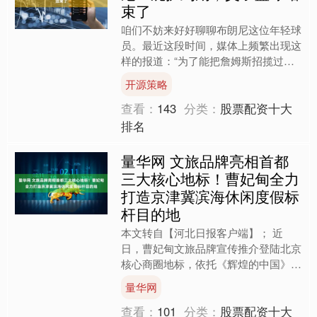
束了
咱们不妨来好好聊聊布朗尼这位年轻球
员。最近这段时间，媒体上频繁出现这
样的报道：“为了能把詹姆斯招揽过
来，某某球队明确表示愿意签下布朗
开源策略
尼”；“好几支对詹姆斯有意向....
查看：
143
分类：
股票配资十大
排名
量华网 文旅品牌亮相首都
三大核心地标！曹妃甸全力
打造京津冀滨海休闲度假标
杆目的地
本文转自【河北日报客户端】； 近
日，曹妃甸文旅品牌宣传推介登陆北京
核心商圈地标，依托《辉煌的中国》主
题文旅展、王府井步行街、国贸商圈三
量华网
大城市载体，开展全域文旅品....
查看：
101
分类：
股票配资十大