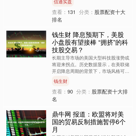
信通实盘
现场氛围一次次....
查看：
131
分类：
股票配资十大
排名
钱生财 降息预期下，美股
小盘股有望接棒 “拥挤”的科
技股交易？
长期主导市场的美国大型科技股涨势或
将迎来拐点。历史数据显示，在美联储
开启降息周期的背景下，市场风格可能
发生转变，为估值更低、交易热度相对
钱生财
不高的小盘股创造接棒领涨....
查看：
90
分类：
股票配资十大排
名
鼎牛网 报道：欧盟将对美
国的贸易反制措施暂停6个
月