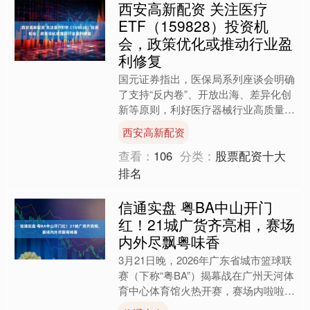
西安高新配资 关注医疗
ETF（159828）投资机
会，政策优化或推动行业盈
利修复
国元证券指出，医保局系列座谈会明确
了支持“反内卷”、开放出海、差异化创
新等原则，利好医疗器械行业高质量发
展。集采价格有望进一步温和，促进企
西安高新配资
业盈利企稳提升；政策将....
查看：
106
分类：
股票配资十大
排名
信通实盘 粤BA中山开门
红！21城广货齐亮相，赛场
内外尽飘粤味香
3月21日晚，2026年广东省城市篮球联
赛（下称“粤BA”）揭幕战在广州天河体
育中心体育馆火热开赛，赛场内啦啦队
的欢呼声、球迷的呐喊声此起彼伏，将