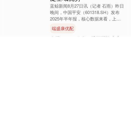
蓝鲸新闻8月27日讯（记者 石雨）昨日
晚间，中国平安（601318.SH）发布
2025年半年报，核心数据来看，上半
年，中国平安实现归母营运利润777.32
端盛康优配
亿元，....
查看：
212
分类：
股票配资十大
排名
客新策略 连跌9个月后，上
海二手房价格开始涨了，专
家称购房窗口期正逐步收紧
本文来源：时代周报 作者：张钇璟 图
片来源：图虫创意 3月16日，国家统计
局公布2026年1—2月份全国房地产市
场基本情况及2月份70个大中城市商品
客新策略
住宅销售价格....
查看：
84
分类：
股票配资十大排
名