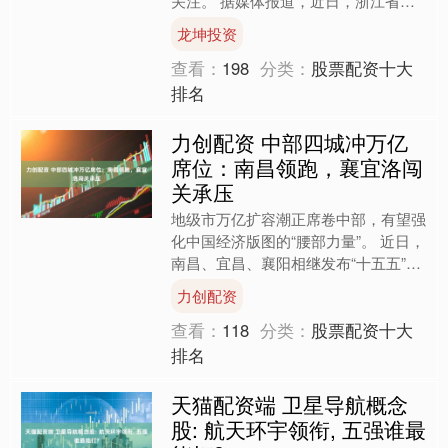
关注。 据媒体报道，近日，浙江省中
西医结合医院收治了一位45岁患者刘
龙坤投资
先生，虽然正值壮年，....
查看：
198
分类：
股票配资十大
排名
力创配资 中部四城冲万亿
席位：南昌领跑，襄宜洛闯
关承压
地级市万亿扩容潮正席卷中部，有望强
化中国经济版图的“腰部力量”。 近日，
南昌、宜昌、襄阳相继发布“十五五”规
划发展目标，三城集体锚定万亿GDP
力创配资
目标。洛阳则在五年....
查看：
118
分类：
股票配资十大
排名
天猫配资端 卫星导航概念
股: 航天环宇领衔, 五强谁最