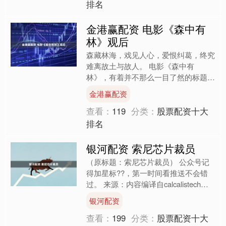
排名
金港赢配资 电影《森中有
林》观后
森藏林海，戏见人心，爱恨纠葛，终究
难离故土与故人。 电影《森中有
林》，有着并不那么一目了然的标题。
林是两个人，森是三个人。两个人成
金港赢配资
家，多出小小的人，就成了“森”....
查看：
119
分类：
股票配资十大
排名
银河配资 索尼芯片裁员
（原标题：索尼芯片裁员） 公众号记
得加星标??，第一时间看推送不会错
过。 来源：内容编译自calcalistech。
据 Calcalist 了解，索尼位于以色....
银河配资
查看：
199
分类：
股票配资十大