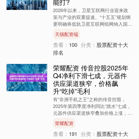
能打?
2026年以来，卫星互联网行业迎来政
策与产业的双重提速。“十五五”规划纲
要明确将低轨卫星互联网组网纳入国家
重大工程项目体系，政府工作报告首次
天猫配资端
明确提出“加快发展卫....
查看：
100
分类：
股票配资十大
排名
荣耀配资 传音控股2025年
Q4净利下滑七成，元器件
供应渠道狭窄，价格飙
升“吃掉”毛利
有“非洲手机之王”之称的传音控股，
2025年第四季度净利同比“跳水”七成，
元器件供应渠道狭窄叠加价格上涨，毛
利率遭严重挤压。 3月27日晚间，传音
荣耀配资
控股(6880....
查看：
191
分类：
股票配资十大