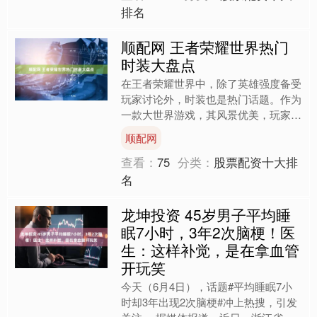
排名
顺配网 王者荣耀世界热门
时装大盘点
在王者荣耀世界中，除了英雄强度备受
玩家讨论外，时装也是热门话题。作为
一款大世界游戏，其风景优美，玩家只
要选好场景，拍照就能出圈。为了跑图
顺配网
更赏心悦目，玩家选时装格....
查看：
75
分类：
股票配资十大排
名
龙坤投资 45岁男子平均睡
眠7小时，3年2次脑梗！医
生：这样补觉，是在拿血管
开玩笑
今天（6月4日），话题#平均睡眠7小
时却3年出现2次脑梗#冲上热搜，引发