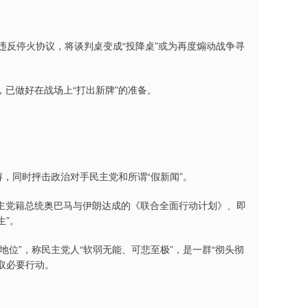
违反停火协议，将谈判桌变成“投降桌”或为再度煽动战争寻
已做好在战场上“打出新牌”的准备。
，同时抨击政治对手民主党和所谓“假新闻”。
民主党籍总统奥巴马与伊朗达成的《联合全面行动计划》、即
生”。
位”，称民主党人“软弱无能、可悲至极”，是一群“彻头彻
取必要行动。