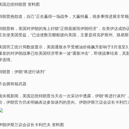
美国总统特朗普 资料图
特朗普抱怨道，自己“正在赢得一场战争，大赢特赢，很多事情进展非常顺利
特朗普称，美国对伊朗的海上封锁“正彻底摧毁伊朗经济”，在美伊达成协
正在使美国受益，“已迫使数百艘船驶向美国，主要是得克萨斯州、路易斯
美国劳工统计局数据显示，美国通胀水平受燃油价格飙升影响于3月涨至3
爆发的对伊朗战事已给美国经济带来一波“通胀冲击”，即便战事结束，其
举选情。
特朗普：伊朗“将进行谈判”
不会拥有核武器
据央视新闻，美国总统特朗普当天在一次采访中透露，伊朗“将进行谈判”
前，伊朗官方仍未明确表达参加谈判的意向。伊朗伊斯兰议会议长卡利巴夫
伊朗伊斯兰议会议长卡利巴夫 资料图