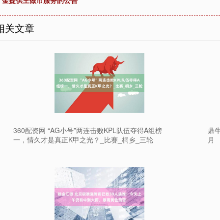
金提供主做市服务的公告
相关文章
360配资网 “AG小号”两连击败KPL队伍夺得A组榜
鼎
一，情久才是真正K甲之光？_比赛_桐乡_三轮
月