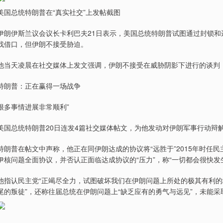
美国总统特朗普在“真实社交”上发帖截图
伊朗伊斯兰议会议长卡利巴夫21日表示，美国总统特朗普试图通过封锁和
找借口，但伊朗不接受胁迫。
他当天凌晨在社交媒体上发文强调，伊朗不接受在威胁阴影下进行的谈判，
特朗普：正在赢得一场战争
很多事情进展非常顺利”
美国总统特朗普20日连发4篇社交媒体帖文，为他发动对伊朗军事行动辩解
特朗普在帖文中声称，他正在同伊朗达成的协议将“远胜于”2015年时任
伊核问题全面协议，并否认正面临达成协议的“压力”，称“一切都会很快发
他指认民主党“正竭尽全力，试图破坏我们在伊朗问题上所处的极其有利的地
尾的叛徒”，还称往届总统在伊朗问题上“缺乏应有的勇气与远见”，未能采