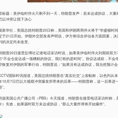
原标题：美伊临时停火只剩不到一天，特朗普发声：若未达成协议，大量
巴以冲突让我下决心
据新华社，美国总统特朗普20日称，美国和伊朗两周停火将于“华盛顿时间
定于21日开始。伊朗外交部发表声明说，伊方将综合评估各方面因素，
判的决定尚未改变。
特朗普20日接受彭博社记者电话采访时说，如果美伊临时停火到期前双方
方“不会仓促达成一项糟糕的协议。我们有的是时间”。协议达成前，不会
即恢复对伊朗的军事行动，特朗普说：“如果没有达成协议，我当然预计会
CCTV国际时讯报道，美国总统特朗普在“真实社交”上发帖称，以色列从
年10月7日巴以大规模冲突爆发所带来的后果——特朗普称，这一后果进一
器”。
另据美国公共广播公司（PBS）今天报道，特朗普在接受电话采访时称，美
午）失效，如果届时双方未达成协议，“那么大量炸弹将开始爆炸”。