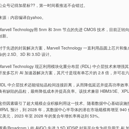
公众号记得加星标??，第一时间看推送不会错过。
来源：内容编译自yahoo。
Marvell Technology用 5nm 和 3nm 节点的先进 CMOS 技
创新。
对于先进的封装解决方案，Marvell Technology 一直利用晶圆
杂的 2.5D、3D 和 3.5D 设计。
Marvell Technology 现正利用模块化重分布层 (RDL) 中介层技
开发多芯片 AI 加速器解决方案，其尺寸是现有单芯片的 2.8 倍，并可在六个 
RDL 中介层技术还能缩短晶粒间连接距离，从而降低延迟并提高功率效率
换有缺陷的晶粒，最终降低成本并提高良率。该技术兼容 HBM3/3E、XPU
这些因素吸引了超大规模企业积极利用这一技术。随着数据中心基础设施投资的快速增
MRVL 预计，到 2028 年，其数据中心半导体的潜在市场规模将增至 9
亿美元，2023 年至 2028 年的复合年增长率将达到 53%。
博通(Broadcom ) 的 AVGO 先进 3.5D XDSiP 封装平台专为提升用