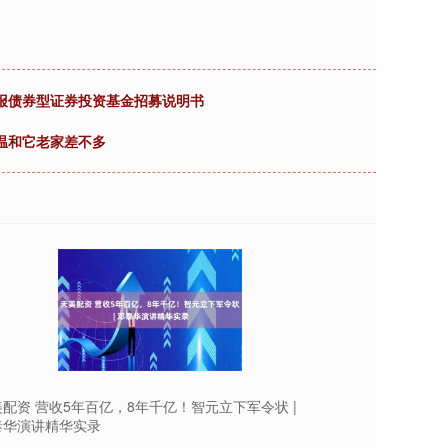
回报债券型证券投资基金招募说明书
温和它老家差不多
配资 营收5年百亿，8年千亿！智元立下军令状 |
泰华演讲精华实录