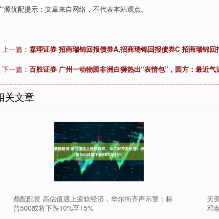
广源优配提示：文章来自网络，不代表本站观点。
上一篇：
嘉理证券 招商瑞锦回报债券A,招商瑞锦回报债券C 招商瑞锦
下一篇：
百胜证券 广州一动物园非洲白狮热出“表情包”，园方：最近气
相关文章
鼎配配资 高估值遇上疲软经济，华尔街齐声示警：标
天美
普500或将下跌10%至15%
邓