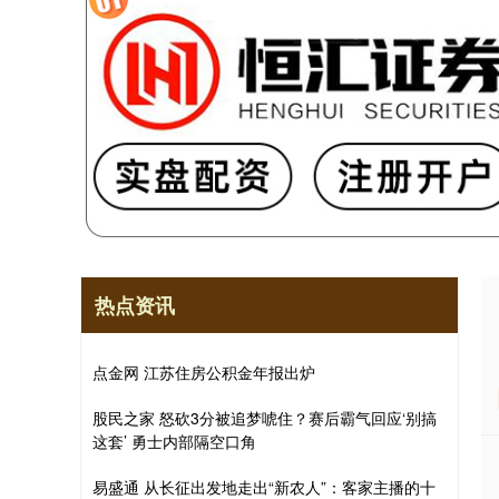
热点资讯
点金网 江苏住房公积金年报出炉
股民之家 怒砍3分被追梦唬住？赛后霸气回应‘别搞
这套’ 勇士内部隔空口角
易盛通 从长征出发地走出“新农人”：客家主播的十