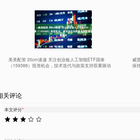
美美配资 20cm速递 关注创业板人工智能ETF国泰
威贤
（159388）投资机会，技术迭代与政策支持双重驱动
保
相关评论
本文评分
*