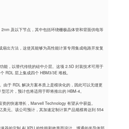
术，目前正转向 2nm 及以下节点，其中包括环绕栅极晶体管和背面供电等
上芯片和集成扇出方法，这使其能够为高性能计算专用集成电路开发复
术来增强其功能，以替代传统的硅中介层。这项 2.5D 封装技术可用于
RDL 层上集成四个 HBM3/3E 堆栈。
。由于 RDL 解决方案本质上是模块化的，因此可以无缝更
 型芯片，预计也将适用于即将推出的 HBM-4。
长，Marvell Technology 有望从中获益。
40 亿美元。该公司预计，其加速定制计算产品规模将达到 554
于 AI 加速器的定制 AI XPU 的性能和效率而设计。博通的半导体部