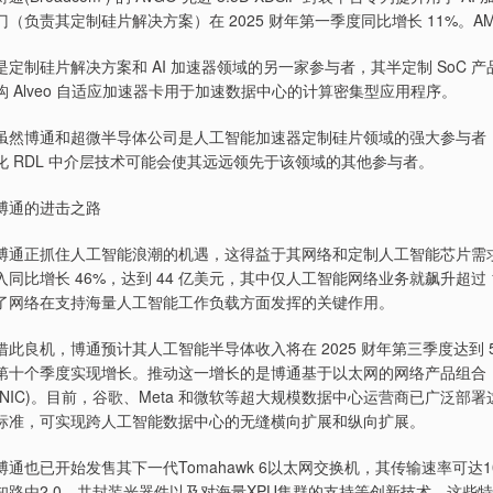
门（负责其定制硅片解决方案）在 2025 财年第一季度同比增长 11%。A
是定制硅片解决方案和 AI 加速器领域的另一家参与者，其半定制 SoC 产品和
构 Alveo 自适应加速器卡用于加速数据中心的计算密集型应用程序。
虽然博通和超微半导体公司是人工智能加速器定制硅片领域的强大参与者，但 Marve
化 RDL 中介层技术可能会使其远远领先于该领域的其他参与者。
博通的进击之路
博通正抓住人工智能浪潮的机遇，这得益于其网络和定制人工智能芯片需求
入同比增长 46%，达到 44 亿美元，其中仅人工智能网络业务就飙升超过
了网络在支持海量人工智能工作负载方面发挥的关键作用。
借此良机，博通预计其人工智能半导体收入将在 2025 财年第三季度达到 
第十个季度实现增长。推动这一增长的是博通基于以太网的网络产品组合，其中包括
(NIC)。目前，谷歌、Meta 和微软等超大规模数据中心运营商已广泛
标准，可实现跨人工智能数据中心的无缝横向扩展和纵向扩展。
博通也已开始发售其下一代Tomahawk 6以太网交换机，其传输速率可达102.
知路由2.0、共封装光器件以及对海量XPU集群的支持等创新技术。这些