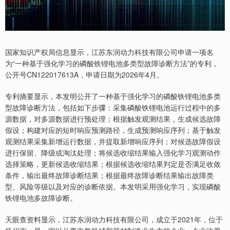
国家知识产权局信息显示，江苏东润动力科技有限公司申请一项名
为“一种基于强化学习的磷酸铁锂电池多类型故障诊断方法”的专利，
公开号CN122017613A，申请日期为2026年4月。
专利摘要显示，本发明公开了一种基于强化学习的磷酸铁锂电池多类
型故障诊断方法，包括如下步骤：采集磷酸铁锂电池运行过程中的多
源数据，对多源数据进行预处理；根据触发观测结果，生成候选故障
假设；构建对应的短时响应预测路径，生成预测响应序列；基于触发
观测结果采集新增运行数据，并提取新增响应序列；对候选故障假设
进行保留、降级或淘汰处理；将候选收缩结果输入强化学习观测动作
选择策略，更新候选收缩结果；根据候选收缩结果判定是否满足收敛
条件，输出最终故障诊断结果；根据最终故障诊断结果输出故障类
型、风险等级以及对应的诊断依据。本发明采用强化学习，实现磷酸
铁锂电池多故障诊断。
天眼查资料显示，江苏东润动力科技有限公司，成立于2021年，位于