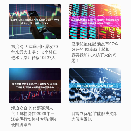
盛康优配优配 新品节97%
东启网 天津蓟州区爆发70
好评的“圆桌骑士模拟”，
年来最大山洪：13个村庄
竟要我解决来访群众的问
进水，累计转移10527人
题？
海通众合 民俗盛宴聚人
气！粤桂协作·2026年三
日富农优配 谁能解决沈阳
江春风行动梅林专场招聘
大便疼困扰
会圆满举办