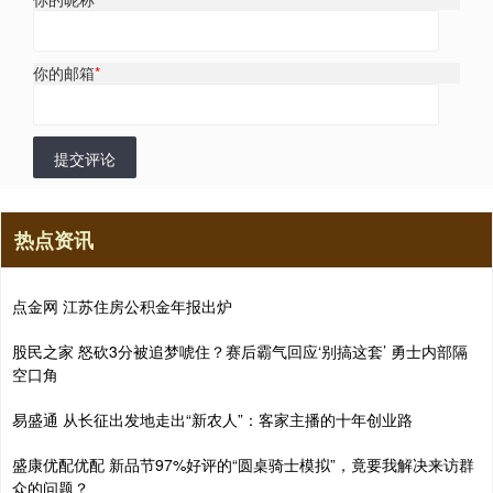
你的邮箱
*
提交评论
热点资讯
点金网 江苏住房公积金年报出炉
股民之家 怒砍3分被追梦唬住？赛后霸气回应‘别搞这套’ 勇士内部隔
空口角
易盛通 从长征出发地走出“新农人”：客家主播的十年创业路
盛康优配优配 新品节97%好评的“圆桌骑士模拟”，竟要我解决来访群
众的问题？