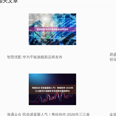
相关文章
易
智慧优配 华为平板旗舰新品将发布
创
海通众合 民俗盛宴聚人气！粤桂协作·2026年三江春
金