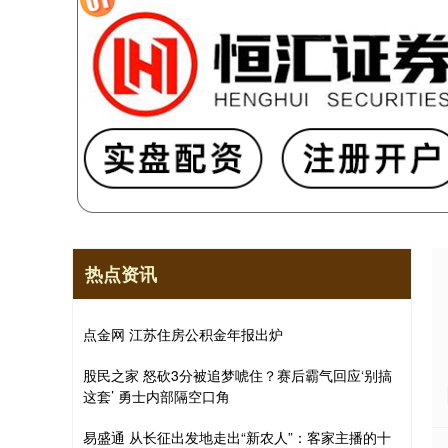
热点资讯
点金网 江苏住房公积金年报出炉
股民之家 怒砍3分被追梦唬住？赛后霸气回应‘别搞
这套’ 勇士内部隔空口角
易盛通 从长征出发地走出“新农人”：客家主播的十