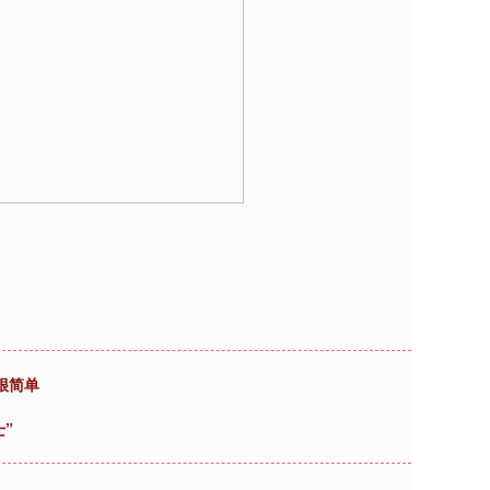
很简单
”