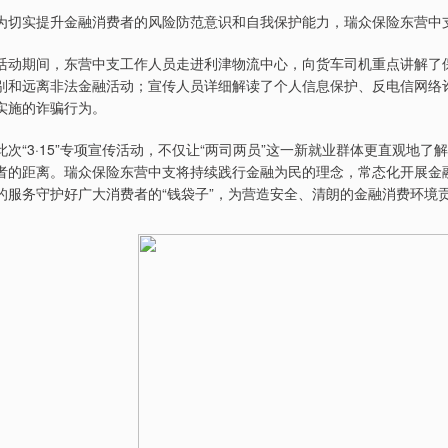
为切实提升金融消费者的风险防范意识和自我保护能力，瑞众保险东营中
活动期间，东营中支工作人员走进利津物流中心，向货车司机重点讲解了
别和远离非法金融活动；宣传人员详细解读了个人信息保护、反电信网络诈
实施的诈骗行为。
此次“3·15”专项宣传活动，不仅让“两司两员”这一新就业群体更直观
者的距离。瑞众保险东营中支将持续践行金融为民的理念，常态化开展金
的服务守护好广大消费者的“钱袋子”，为营造安全、清朗的金融消费环境