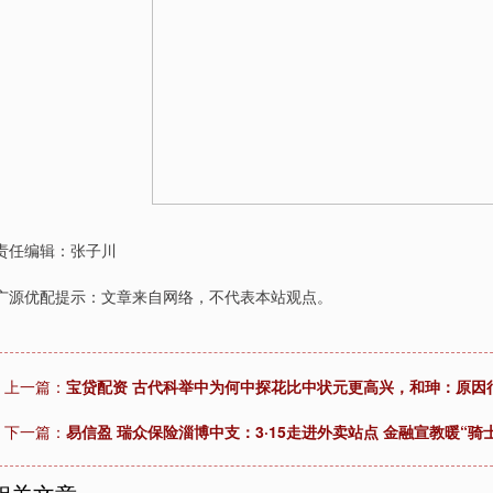
责任编辑：张子川
广源优配提示：文章来自网络，不代表本站观点。
上一篇：
宝贷配资 古代科举中为何中探花比中状元更高兴，和珅：原因
下一篇：
易信盈 瑞众保险淄博中支：3·15走进外卖站点 金融宣教暖“骑士