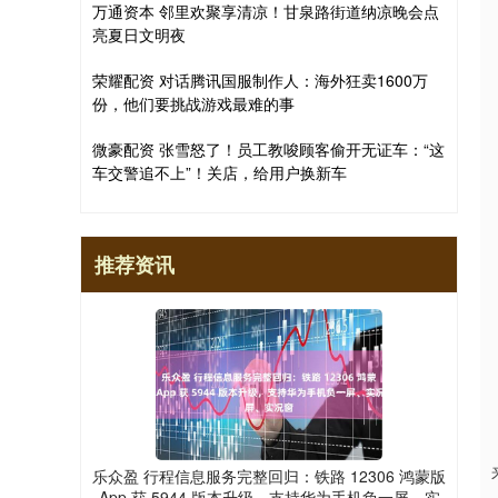
万通资本 邻里欢聚享清凉！甘泉路街道纳凉晚会点
亮夏日文明夜
荣耀配资 对话腾讯国服制作人：海外狂卖1600万
份，他们要挑战游戏最难的事
微豪配资 张雪怒了！员工教唆顾客偷开无证车：“这
车交警追不上”！关店，给用户换新车
推荐资讯
乐众盈 行程信息服务完整回归：铁路 12306 鸿蒙版
App 获 5944 版本升级，支持华为手机负一屏、实