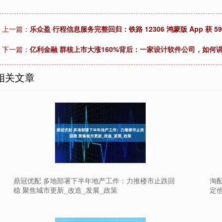
上一篇：
乐众盈 行程信息服务完整回归：铁路 12306 鸿蒙版 App 获
下一篇：
亿利金融 群核上市大涨160%背后：一家设计软件公司，如何
相关文章
鼎冠优配 多地部署下半年地产工作：力推楼市止跌回
淘
稳 聚焦城市更新_改造_发展_政策
定