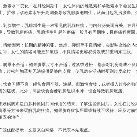
1. 激素水平变化：在月经周期中，女性体内的雌激素和孕激素水平会发
生、扩张，孕激素水平升高则会导致乳腺腺泡增生，从而引起乳房胀痛。
2. 乳腺增生：乳腺增生是一种常见的乳腺疾病，与内分泌失调有关。在
重，导致乳房疼痛。乳腺增生引起的疼痛一般具有周期性，且疼痛程度因
3. 情绪因素：长期的精神紧张、焦虑、抑郁等不良情绪，会影响女性的
期间，女性的情绪可能更加敏感，不良情绪更容易诱发或加重胸疼症状。
4. 胸罩不合适：如果胸罩尺寸不合适，过紧或过松，都会对乳房造成不
痛；过松的胸罩则无法提供足够的支撑，使乳房在活动时受到过度牵拉，
5. 饮食习惯不良：经常食用辛辣、油腻、刺激性食物，或者摄入过多的
痛的症状。此外，高盐饮食会使乳房组织水肿，也会导致乳房胀痛。
来姨妈胸疼是由多种原因共同作用的结果。了解这些原因后，女性在月经
胸罩等方法来缓解乳房疼痛。如果胸疼症状严重或持续不缓解，应及时前
相应的治疗。
广源优配提示：文章来自网络，不代表本站观点。