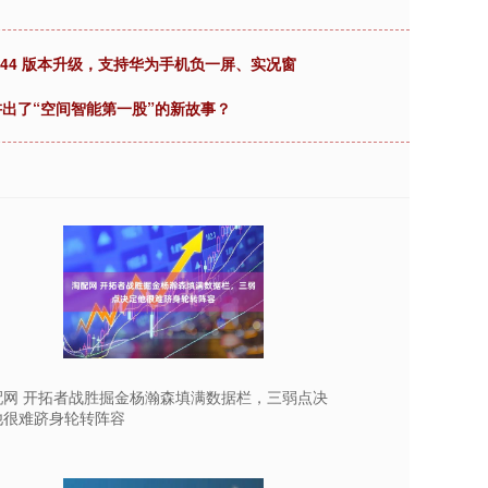
 5944 版本升级，支持华为手机负一屏、实况窗
讲出了“空间智能第一股”的新故事？
配网 开拓者战胜掘金杨瀚森填满数据栏，三弱点决
他很难跻身轮转阵容