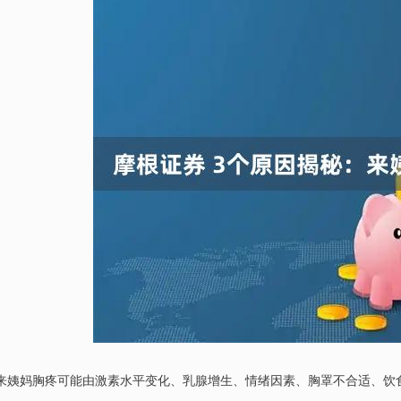
来姨妈胸疼可能由激素水平变化、乳腺增生、情绪因素、胸罩不合适、饮