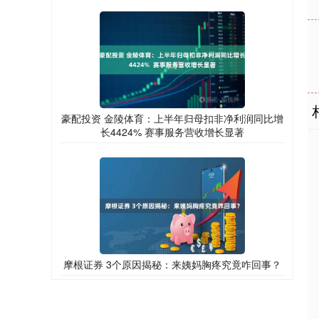
豪配投资 金陵体育：上半年归母扣非净利润同比增
长4424% 赛事服务营收增长显著
摩根证券 3个原因揭秘：来姨妈胸疼究竟咋回事？