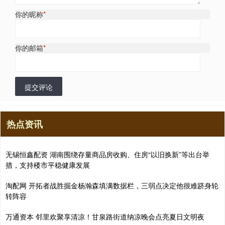
你的昵称
*
你的邮箱
*
提交评论
热点资讯
无锡恒鑫配资 湖南围绕存量商品房收购、住房“以旧换新”等出台举
措，支持楼市平稳健康发展
淘配网 开拓者战胜掘金杨瀚森填满数据栏，三弱点决定他很难跻身轮
转阵容
万通资本 邻里欢聚享清凉！甘泉路街道纳凉晚会点亮夏日文明夜