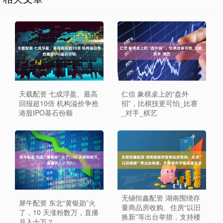
天载配资 七成浮盈、最高
仁信 象棋桌上的“盘外
回报超10倍 机构溢价争抢
招”，比棋技更可怕_比赛
港股IPO基石份额
_对手_棋艺
无锡恒鑫配资 湖南围绕存
犀牛配资 东北“黄银勋”火
量商品房收购、住房“以旧
了，10 天涨粉数万，直播
换新”等出台举措，支持楼
月入十万？