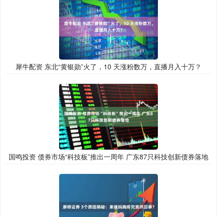
犀牛配资 东北“黄银勋”火了，10 天涨粉数万，直播月入十万？
国鸣投资 债券市场“科技板”推出一周年 广东87只科技创新债券落地