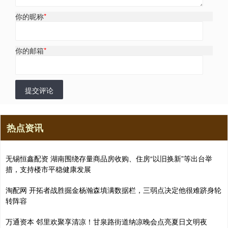
你的昵称
*
你的邮箱
*
提交评论
热点资讯
无锡恒鑫配资 湖南围绕存量商品房收购、住房“以旧换新”等出台举
措，支持楼市平稳健康发展
淘配网 开拓者战胜掘金杨瀚森填满数据栏，三弱点决定他很难跻身轮
转阵容
万通资本 邻里欢聚享清凉！甘泉路街道纳凉晚会点亮夏日文明夜