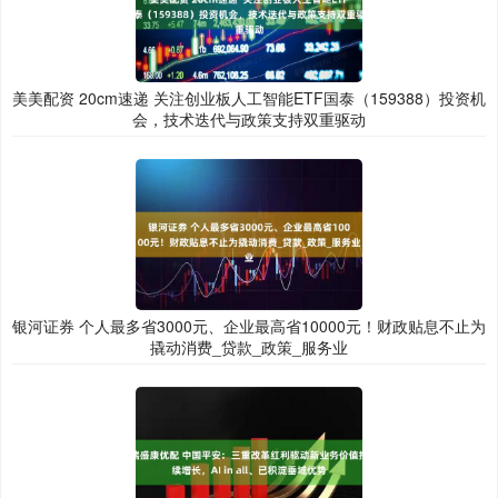
美美配资 20cm速递 关注创业板人工智能ETF国泰（159388）投资机
会，技术迭代与政策支持双重驱动
银河证券 个人最多省3000元、企业最高省10000元！财政贴息不止为
撬动消费_贷款_政策_服务业