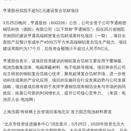
亨通股份拟投不超5亿元建设复合箔材项目
3月25日晚间，亨通股份（600226）公告，公司全资子公司亨通精密
铜箔科技（德阳）有限公司（以下简称“亨通铜箔”）拟在四川省德阳
市旌阳区建设亨通高端精密复合箔材成果转化项目（一期），项目全
面投产后预计形成年产4500万平方米高端铜铝复合箔生产能力。项目
建设周期约为17个月，总投资金额预计不超过人民币5亿元。
亨通股份表示，该项目投资建设的铜铝复合箔材主要应用于覆铜板、
电池负极集流体、电磁屏蔽材料、电子电路等领域。项目将依托公司
自主研发的铜铝复合箔核心技术，聚焦超薄复合箔材市场，进一步推
动科技成果的产业化应用，项目的实施符合行业发展趋势与公司发展
战略，项目建成后将有助于发挥亨通铜箔现有铜箔业务与市场的协同
效应，拓展公司新的利润增长点，提升公司核心竞争力。（来源：电
池百人会-电池网）
上海洗霸/有研稀土合资项目落地北京 发力固态电池材料赛道
“北京市投资促进服务中心”消息显示，3月25日，2026年投资北京大
会在2026中关村论坛年会期间举办。大会共完成签约项目34个，总金