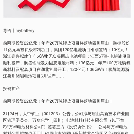
导语丨mybattery
前两期投资22亿元！年产20万吨锂盐项目将落地四川眉山！融捷股份
11亿元再投负极材料项目，集团120亿电池项目刚刚签约；10亿元！
浙江嘉兴拟建年产5GWh无负极固态电池项目；江西5万吨电解液项目
顺利投产，航盛锂能发力固态电池材料；136亿元！年产100万吨磷氟
新材料及配套项目在湖北宜昌开工；120亿元！36GWh！鹏辉能源浙
江衢州储能电池项目6月试产……
投资扩产
前两期投资22亿元！年产20万吨锂盐项目将落地四川眉山！
3月24日，大中矿业（001203）公告，公司拟与眉山高新技术产业园
区管理委员会、万华化学（四川）电池材料科技有限公司（以下简
称“万华电池材料公司”）签署三方《投资协议书》，公司与万华电池
材料公司拟在位于四川省眉山市的眉山高新技术产业园区合作投资建