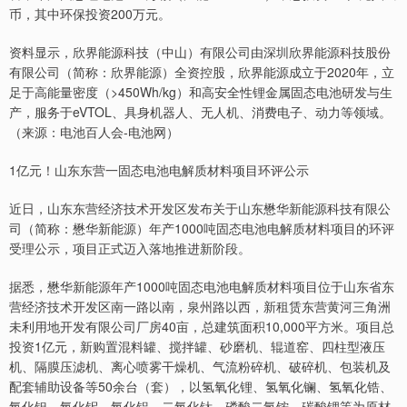
币，其中环保投资200万元。
资料显示，欣界能源科技（中山）有限公司由深圳欣界能源科技股份
有限公司（简称：欣界能源）全资控股，欣界能源成立于2020年，立
足于高能量密度（>450Wh/kg）和高安全性锂金属固态电池研发与生
产，服务于eVTOL、具身机器人、无人机、消费电子、动力等领域。
（来源：电池百人会-电池网）
1亿元！山东东营一固态电池电解质材料项目环评公示
近日，山东东营经济技术开发区发布关于山东懋华新能源科技有限公
司（简称：懋华新能源）年产1000吨固态电池电解质材料项目的环评
受理公示，项目正式迈入落地推进新阶段。
据悉，懋华新能源年产1000吨固态电池电解质材料项目位于山东省东
营经济技术开发区南一路以南，泉州路以西，新租赁东营黄河三角洲
未利用地开发有限公司厂房40亩，总建筑面积10,000平方米。项目总
投资1亿元，新购置混料罐、搅拌罐、砂磨机、辊道窑、四柱型液压
机、隔膜压滤机、离心喷雾干燥机、气流粉碎机、破碎机、包装机及
配套辅助设备等50余台（套），以氢氧化锂、氢氧化镧、氢氧化锆、
氧化钽、氧化铌、氧化铝、二氧化钛、磷酸二氢铵、碳酸锂等为原材