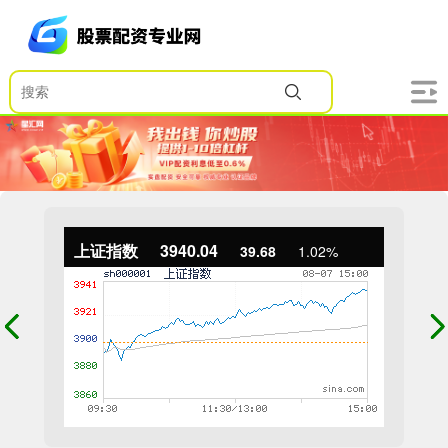
上证指数
3940.04
39.68
1.02%