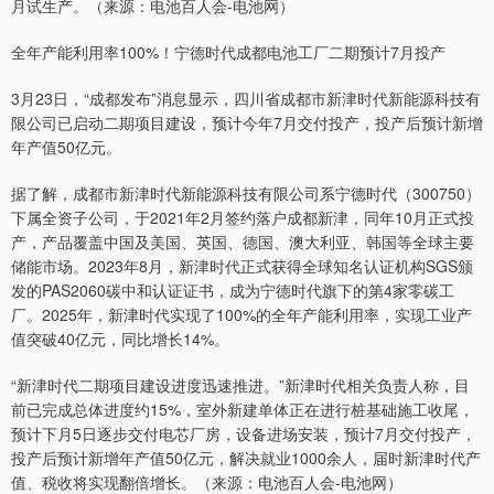
月试生产。（来源：电池百人会-电池网）
全年产能利用率100%！宁德时代成都电池工厂二期预计7月投产
3月23日，“成都发布”消息显示，四川省成都市新津时代新能源科技有
限公司已启动二期项目建设，预计今年7月交付投产，投产后预计新增
年产值50亿元。
据了解，成都市新津时代新能源科技有限公司系宁德时代（300750）
下属全资子公司，于2021年2月签约落户成都新津，同年10月正式投
产，产品覆盖中国及美国、英国、德国、澳大利亚、韩国等全球主要
储能市场。2023年8月，新津时代正式获得全球知名认证机构SGS颁
发的PAS2060碳中和认证证书，成为宁德时代旗下的第4家零碳工
厂。2025年，新津时代实现了100%的全年产能利用率，实现工业产
值突破40亿元，同比增长14%。
“新津时代二期项目建设进度迅速推进。”新津时代相关负责人称，目
前已完成总体进度约15%，室外新建单体正在进行桩基础施工收尾，
预计下月5日逐步交付电芯厂房，设备进场安装，预计7月交付投产，
投产后预计新增年产值50亿元，解决就业1000余人，届时新津时代产
值、税收将实现翻倍增长。（来源：电池百人会-电池网）