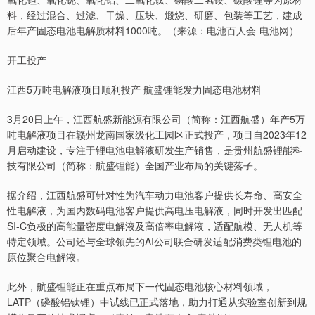
料，经过混合、过滤、干燥、压块、煅烧、研磨、包装等工艺，建成
后年产固态电池电解质材料1000吨。（来源：电池百人会-电池网）
开工投产
江西5万吨电解液项目顺利投产 航盛锂能发力固态电池材料
3月20日上午，江西航盛新能源有限公司（简称：江西航盛）年产5万
吨电解液项目在赣州龙南国家级化工园区正式投产，项目自2023年12
月启动建设，专注于锂电池电解液研发生产销售，是贵州航盛锂能科
技有限公司（简称：航盛锂能）全国产业布局的关键落子。
据介绍，江西航盛可针对性为汽车动力电池客户提供长寿命、高安全
性电解液，为国内数码电池客户提供高电压电解液，同时开发出匹配
SI-C负极的高能量密度电解液及高倍率电解液，适配航模、无人机等
特定领域。公司还与全球领先的AI公司联合研发适配消费类锂电池的
原位聚合电解液。
此外，航盛锂能正在重点布局下一代固态电池核心材料领域，
LATP（磷酸铝钛锂）中试线已正式落地，助力打通从实验室创新到规