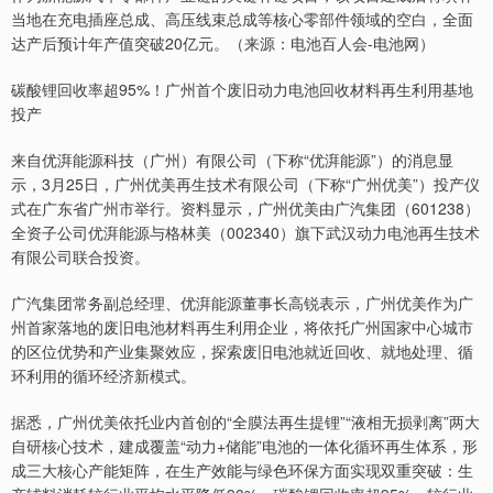
当地在充电插座总成、高压线束总成等核心零部件领域的空白，全面
达产后预计年产值突破20亿元。（来源：电池百人会-电池网）
碳酸锂回收率超95%！广州首个废旧动力电池回收材料再生利用基地
投产
来自优湃能源科技（广州）有限公司（下称“优湃能源”）的消息显
示，3月25日，广州优美再生技术有限公司（下称“广州优美”）投产仪
式在广东省广州市举行。资料显示，广州优美由广汽集团（601238）
全资子公司优湃能源与格林美（002340）旗下武汉动力电池再生技术
有限公司联合投资。
广汽集团常务副总经理、优湃能源董事长高锐表示，广州优美作为广
州首家落地的废旧电池材料再生利用企业，将依托广州国家中心城市
的区位优势和产业集聚效应，探索废旧电池就近回收、就地处理、循
环利用的循环经济新模式。
据悉，广州优美依托业内首创的“全膜法再生提锂”“液相无损剥离”两大
自研核心技术，建成覆盖“动力+储能”电池的一体化循环再生体系，形
成三大核心产能矩阵，在生产效能与绿色环保方面实现双重突破：生