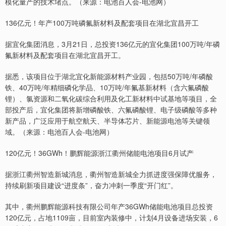
模化量产的技术堵点。（来源：电池百人会-电池网）
136亿元！年产100万吨磷氟新材料及配套项目在湖北宜昌开工
据宜化集团消息，3月21日，总投资136亿元的宜化集团100万吨/年磷
氟新材料及配套项目在湖北宜昌开工。
据悉，该项目位于湖北宜化新能源材料产业园，包括50万吨/年磷酸
铁、40万吨/年精细磷化学品、10万吨/年氟基新材料（含六氟磷酸
锂）、氯资源和二氧化碳综合利用及化工新材料中试基地等项目，全
部投产后，宜化集团将新增磷酸铁、六氟磷酸锂、电子级磷酸等多种
新产品，广泛应用于航空航天、半导体芯片、新能源电池等关键领
域。（来源：电池百人会-电池网）
120亿元！36GWh！鹏辉能源浙江衢州储能电池项目6月试产
据浙江衢州智造新城消息，衢州智造新城全力抓进度强保障优服务，
持续刷新项目建设“进度条”，奋力冲刺一季度“开门红”。
其中，衢州鹏辉能源科技有限公司年产36GWh储能电池项目总投资
120亿元，占地1109亩，目前室内装修中，计划4月设备进场安装，6