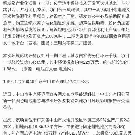
研发及产业化项目（一期）位于池州经济技术开发区大道以北、乌沙
路以西，占地面积38亩。项目分三期建设，其中一期为废旧锂电池及
正极片资源化利用项目，建设生产厂房、研发办公中心及辅助配套设
施等，购置连续式离子催化辊道炉系统、超声波振动筛、粉体负压密
相气力输送系统等设备，建设锂电池及正极片资源化利用产线，年处
理废旧锂电池及正极片20,000吨；二期为废旧锂电池低碳回收利用研
发中试平台（基地）建设；三期为零碳工厂建设。
本次环境影响评价仅针对一期工程，其余内容需另行环评手续。项目
一期总投资为1.45亿元，其中环保投资约为229万元，约占总投资的
1.58%。（来源：电池百人会-电池网）
1.6亿！欣界能源广东中山固态锂电池项目公示
近日，中山市生态环境局政务网发布欣界能源科技（中山）有限公司
新一代固态电池电芯与模组研发及制造新建项目环境影响报告表受理
公告。
据悉，该项目位于广东省中山市火炬开发区环茂三路2号生产厂房2栋
东区，用地面积16,352.7平方米，主要进行固态锂电池的制造和销
售，年产固态锂电池116万颗（产能32.5MWh），总投资1.6亿元人民