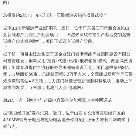
网）
总投资约2亿！广东江门这一石墨烯涂碳铝箔项目试投产
据“凤山湖新能源产业园”消息，近日，位于广东省江门市新会区凤山
湖新能源产业园生产配套项目——石墨烯涂碳铝箔生产基地交钥匙暨
试投产仪式顺利举行，项目正式迈入试投产阶段。
据了解，项目由江发集团下属企业江门银港新能产业园区建设有限公
司投资建设，创新采用“投资+代建+出租+股权销售”模式。政企高效协
同，组建专班提供全流程服务显著缩短建设工期。项目总投资约2亿
元，占地面积50亩，总建筑面积3.3万平方米，全面建成后可年产石墨
烯涂碳铝箔达4.8万吨，助力江门补链强链新能源材料板块，推动上下
游协同发展。（来源：电池百人会-电池网）
超2亿！这一锂电池与超级电容混合储能项目冲刺并网调试
据“襄垣经开区”发布消息，近日，位于山西省长治市襄垣经开区的
42.5MW锂离子电池与超级电容混合储能项目正全力冲刺并网调试目
标节点。