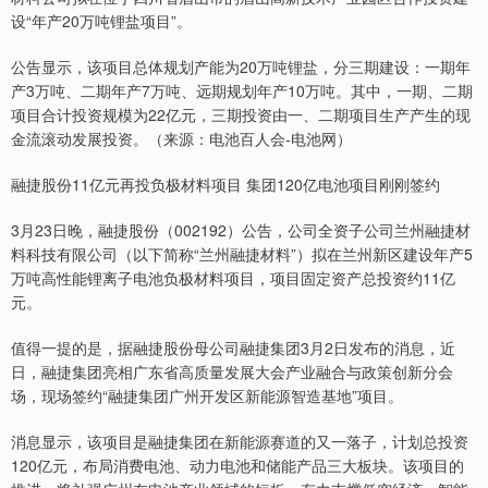
设“年产20万吨锂盐项目”。
公告显示，该项目总体规划产能为20万吨锂盐，分三期建设：一期年
产3万吨、二期年产7万吨、远期规划年产10万吨。其中，一期、二期
项目合计投资规模为22亿元，三期投资由一、二期项目生产产生的现
金流滚动发展投资。（来源：电池百人会-电池网）
融捷股份11亿元再投负极材料项目 集团120亿电池项目刚刚签约
3月23日晚，融捷股份（002192）公告，公司全资子公司兰州融捷材
料科技有限公司（以下简称“兰州融捷材料”）拟在兰州新区建设年产5
万吨高性能锂离子电池负极材料项目，项目固定资产总投资约11亿
元。
值得一提的是，据融捷股份母公司融捷集团3月2日发布的消息，近
日，融捷集团亮相广东省高质量发展大会产业融合与政策创新分会
场，现场签约“融捷集团广州开发区新能源智造基地”项目。
消息显示，该项目是融捷集团在新能源赛道的又一落子，计划总投资
120亿元，布局消费电池、动力电池和储能产品三大板块。该项目的