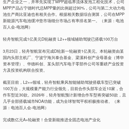
生产企业之一，并率先实现了MPP超临界流体发泡工程化技术，公司
MPP产品占宁德时代总MPP量的比例超过90%，公司与第二大动力电
池生产商比亚迪也有相关合作。根据相关数据综合测算，公司在MPP
新能源汽车电池缓冲垫市场细分市场占有率排名第一。（来源：电池
百人会-电池网）
轻舟智航完成1亿美元D轮融资 L2++领域辅助驾驶已搭载100万台
3月23日，轻舟智航宣布完成D轮新一轮融资1亿美元。本轮融资由某
国内头部主机厂、宁波宁海兴泰合基金、梁溪科创产业母基金（博华
资本管理）、华德科创、某头部汽车电子零部件公司等重磅产业投资
方及投资机构联合投资。
截至目前，L2++领域，轻舟智航乘风智能辅助驾驶搭载车型已突破
100万台，大规模量产能力行业领先，目前合作头部车企近10家，合
作车型近30款。2026年，轻舟智航预计新增合作车型将突破50款，且
几乎全部搭载城市NOA功能，成为全球智驾平权积极推动者。（来
源：电池百人会-电池网）
完成数亿元A+轮融资！合壹新能推进全固态电池产业化