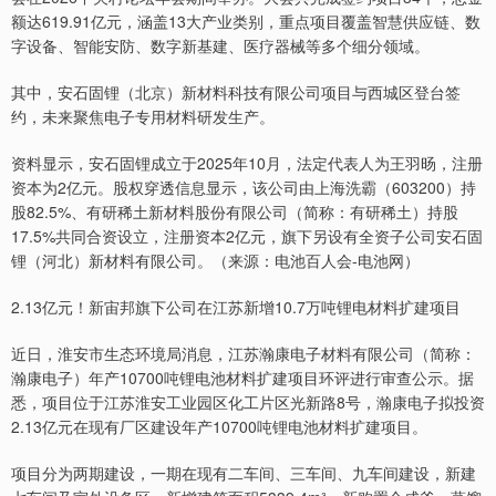
额达619.91亿元，涵盖13大产业类别，重点项目覆盖智慧供应链、数
字设备、智能安防、数字新基建、医疗器械等多个细分领域。
其中，安石固锂（北京）新材料科技有限公司项目与西城区登台签
约，未来聚焦电子专用材料研发生产。
资料显示，安石固锂成立于2025年10月，法定代表人为王羽旸，注册
资本为2亿元。股权穿透信息显示，该公司由上海洗霸（603200）持
股82.5%、有研稀土新材料股份有限公司（简称：有研稀土）持股
17.5%共同合资设立，注册资本2亿元，旗下另设有全资子公司安石固
锂（河北）新材料有限公司。（来源：电池百人会-电池网）
2.13亿元！新宙邦旗下公司在江苏新增10.7万吨锂电材料扩建项目
近日，淮安市生态环境局消息，江苏瀚康电子材料有限公司（简称：
瀚康电子）年产10700吨锂电池材料扩建项目环评进行审查公示。据
悉，项目位于江苏淮安工业园区化工片区光新路8号，瀚康电子拟投资
2.13亿元在现有厂区建设年产10700吨锂电池材料扩建项目。
项目分为两期建设，一期在现有二车间、三车间、九车间建设，新建