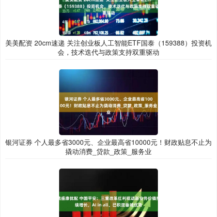
美美配资 20cm速递 关注创业板人工智能ETF国泰（159388）投资机
会，技术迭代与政策支持双重驱动
银河证券 个人最多省3000元、企业最高省10000元！财政贴息不止为
撬动消费_贷款_政策_服务业