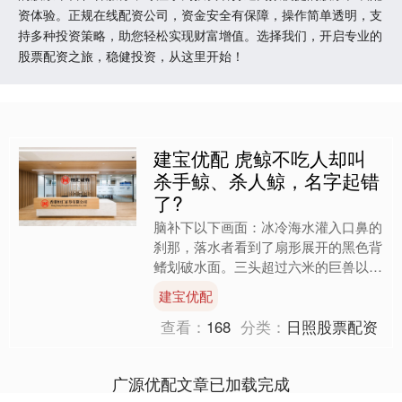
资体验。正规在线配资公司，资金安全有保障，操作简单透明，支
持多种投资策略，助您轻松实现财富增值。选择我们，开启专业的
股票配资之旅，稳健投资，从这里开始！
建宝优配 虎鲸不吃人却叫
杀手鲸、杀人鲸，名字起错
了?
脑补下以下画面：冰冷海水灌入口鼻的
刹那，落水者看到了扇形展开的黑色背
鳍划破水面。三头超过六米的巨兽以战
斗队形逼近，白色眼斑在幽暗海水中闪
建宝优配
烁。 当虎鲸光滑的皮肤擦....
查看：
168
分类：
日照股票配资
广源优配文章已加载完成