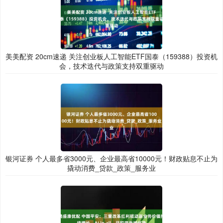
美美配资 20cm速递 关注创业板人工智能ETF国泰（159388）投资机
会，技术迭代与政策支持双重驱动
银河证券 个人最多省3000元、企业最高省10000元！财政贴息不止为
撬动消费_贷款_政策_服务业