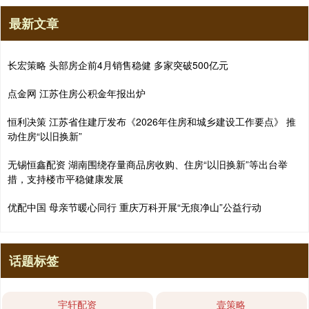
最新文章
长宏策略 头部房企前4月销售稳健 多家突破500亿元
点金网 江苏住房公积金年报出炉
恒利决策 江苏省住建厅发布《2026年住房和城乡建设工作要点》 推
动住房“以旧换新”
无锡恒鑫配资 湖南围绕存量商品房收购、住房“以旧换新”等出台举
措，支持楼市平稳健康发展
优配中国 母亲节暖心同行 重庆万科开展“无痕净山”公益行动
话题标签
宇轩配资
壹策略