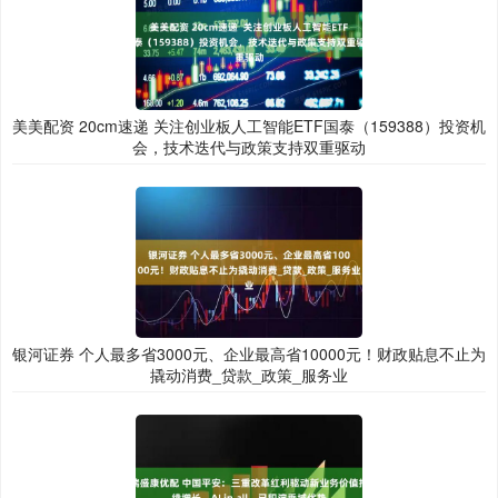
美美配资 20cm速递 关注创业板人工智能ETF国泰（159388）投资机
会，技术迭代与政策支持双重驱动
银河证券 个人最多省3000元、企业最高省10000元！财政贴息不止为
撬动消费_贷款_政策_服务业